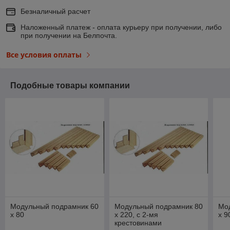
Безналичный расчет
Наложенный платеж - оплата курьеру при получении, либо
при получении на Белпочта.
Все условия оплаты
Подобные товары компании
Модульный подрамник 60
Модульный подрамник 80
Мо
х 80
х 220, с 2-мя
х 9
крестовинами