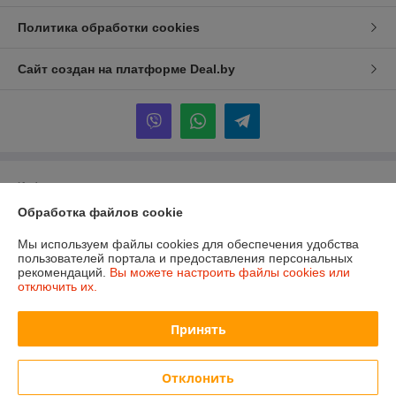
Политика обработки cookies
Сайт создан на платформе Deal.by
Информация для покупателя
Обработка файлов cookie
Индивидуальный предприниматель:
ИП Бовбель Ирина
Виниаминовна
222301 г.Молодечно, ул.Янки Купалы, д.114, кв.6
Мы используем файлы cookies для обеспечения удобства
пользователей портала и предоставления персональных
Регистрационный номер ЕГР: 690376826
рекомендаций.
Вы можете настроить файлы cookies или
отключить их.
УНП: 690376826
Регистрационный орган: Молодечненский районный исполнительный
Принять
комитет
Дата регистрации компании: 20.02.2014
Отклонить
Ссылка на свидетельство/лицензию