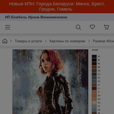
Новые КПН: Города Беларуси: Минск, Брест,
Гродно, Гомель
ИП Бовбель Ирина Виниаминовна
Товары и услуги
Картины по номерам
Размер 40см