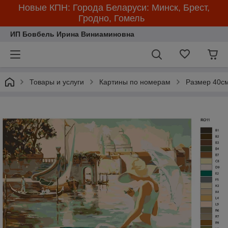
Новые КПН: Города Беларуси: Минск, Брест,
Гродно, Гомель
ИП Бовбель Ирина Виниаминовна
Товары и услуги
Картины по номерам
Размер 40см