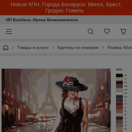
Новые КПН: Города Беларуси: Минск, Брест,
Гродно, Гомель
ИП Бовбель Ирина Виниаминовна
Товары и услуги
Картины по номерам
Размер 40см