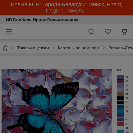
Новые КПН: Города Беларуси: Минск, Брест,
Гродно, Гомель
ИП Бовбель Ирина Виниаминовна
Товары и услуги
Картины по номерам
Размер 40см