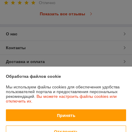
Отлично
Показать все отзывы
О нас
Контакты
Доставка и оплата
График работы
Обработка файлов cookie
Мы используем файлы cookies для обеспечения удобства
Полная версия сайта
пользователей портала и предоставления персональных
рекомендаций.
Вы можете настроить файлы cookies или
отключить их.
Политика обработки cookies
Принять
Сайт создан на платформе Deal.by
Отклонить