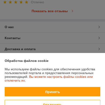
Отлично
Показать все отзывы
О нас
Контакты
Доставка и оплата
График работы
Обработка файлов cookie
Мы используем файлы cookies для обеспечения удобства
Полная версия сайта
пользователей портала и предоставления персональных
рекомендаций.
Вы можете настроить файлы cookies или
отключить их.
Политика обработки cookies
Принять
Сайт создан на платформе Deal.by
Отклонить