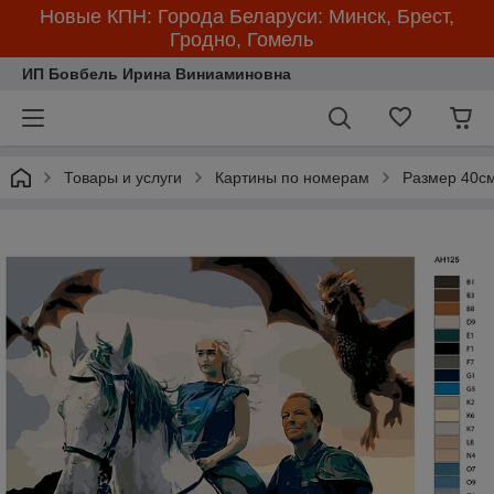
Новые КПН: Города Беларуси: Минск, Брест,
Гродно, Гомель
ИП Бовбель Ирина Виниаминовна
Товары и услуги
Картины по номерам
Размер 40см