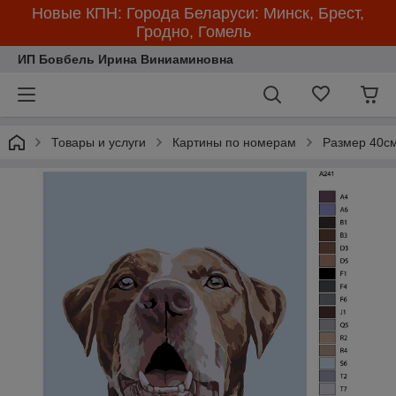
Новые КПН: Города Беларуси: Минск, Брест,
Гродно, Гомель
ИП Бовбель Ирина Виниаминовна
Товары и услуги
Картины по номерам
Размер 40см