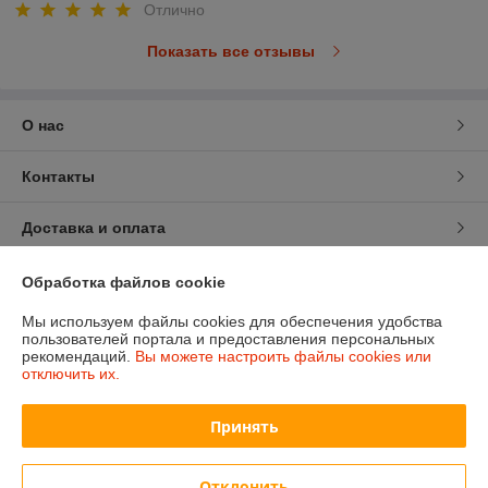
Отлично
Показать все отзывы
О нас
Контакты
Доставка и оплата
График работы
Обработка файлов cookie
Мы используем файлы cookies для обеспечения удобства
Полная версия сайта
пользователей портала и предоставления персональных
рекомендаций.
Вы можете настроить файлы cookies или
отключить их.
Политика обработки cookies
Принять
Сайт создан на платформе Deal.by
Отклонить