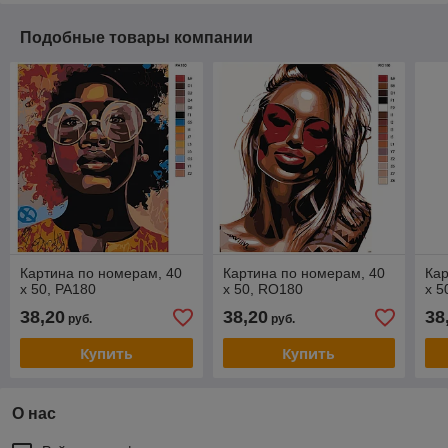
Подобные товары компании
Картина по номерам, 40
Картина по номерам, 40
Кар
x 50, PA180
x 50, RO180
x 5
38,20
38,20
38
руб.
руб.
Купить
Купить
О нас