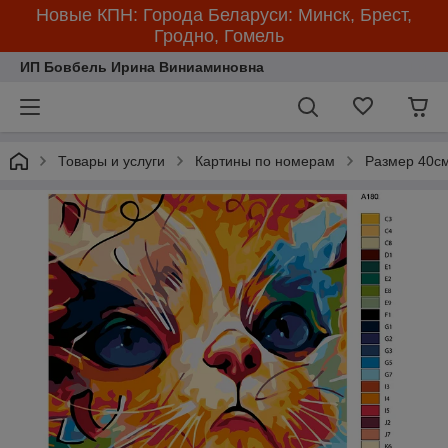
Новые КПН: Города Беларуси: Минск, Брест,
Гродно, Гомель
ИП Бовбель Ирина Виниаминовна
Товары и услуги
Картины по номерам
Размер 40см