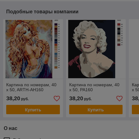
Подобные товары компании
Картина по номерам, 40
Картина по номерам, 40
Кар
x 50, ARTH-AH160
x 50, PA160
x 5
38,20
38,20
38
руб.
руб.
Купить
Купить
О нас