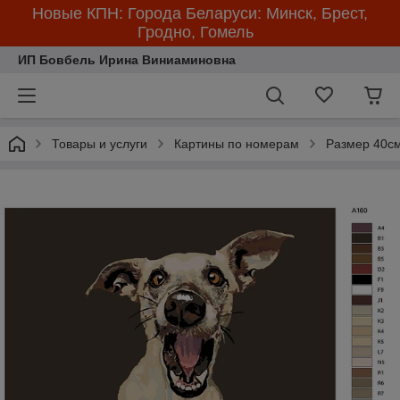
Новые КПН: Города Беларуси: Минск, Брест,
Гродно, Гомель
ИП Бовбель Ирина Виниаминовна
Товары и услуги
Картины по номерам
Размер 40см