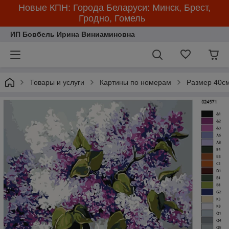
Новые КПН: Города Беларуси: Минск, Брест,
Гродно, Гомель
ИП Бовбель Ирина Виниаминовна
Товары и услуги
Картины по номерам
Размер 40см