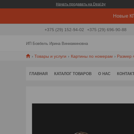
Начать продавать на Deal.by
Новые КП
+375 (29) 152-94-02
+375 (29) 696-90-88
ИП Бовбель Ирина Виниаминовна
Товары и услуги
Картины по номерам
Размер 
ГЛАВНАЯ
КАТАЛОГ ТОВАРОВ
О НАС
КОНТАК