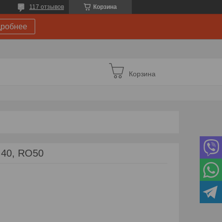
117 отзывов
Корзина
робнее
Корзина
 40, RO50