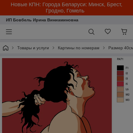
Новые КПН: Города Беларуси: Минск, Брест,
Гродно, Гомель
ИП Бовбель Ирина Виниаминовна
Товары и услуги
Картины по номерам
Размер 40см