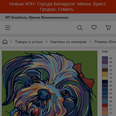
Новые КПН: Города Беларуси: Минск, Брест,
Гродно, Гомель
ИП Бовбель Ирина Виниаминовна
Товары и услуги
Картины по номерам
Размер 40см