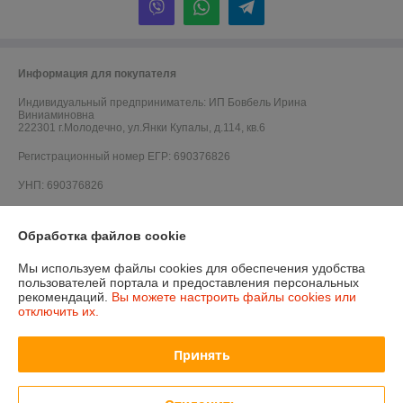
Информация для покупателя
Индивидуальный предприниматель:
ИП Бовбель Ирина
Виниаминовна
222301 г.Молодечно, ул.Янки Купалы, д.114, кв.6
Регистрационный номер ЕГР: 690376826
УНП: 690376826
Регистрационный орган: Молодечненский районный исполнительный
комитет
Обработка файлов cookie
Дата регистрации компании: 20.02.2014
Мы используем файлы cookies для обеспечения удобства
пользователей портала и предоставления персональных
Ссылка на свидетельство/лицензию
рекомендаций.
Вы можете настроить файлы cookies или
отключить их.
Принять