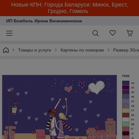
Новые КПН: Города Беларуси: Минск, Брест,
Гродно, Гомель
ИП Бовбель Ирина Виниаминовна
Товары и услуги
Картины по номерам
Размер 30см