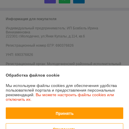
Информация для покупателя
Индивидуальный предприниматель:
ИП Бовбель Ирина
Виниаминовна
222301 г.Молодечно, ул.Янки Купалы, д.114, кв.6
Регистрационный номер ЕГР: 690376826
УНП: 690376826
Регистрационный орган: Молодечненский районный исполнительный
комитет
Обработка файлов cookie
Дата регистрации компании: 20.02.2014
Мы используем файлы cookies для обеспечения удобства
Ссылка на свидетельство/лицензию
пользователей портала и предоставления персональных
рекомендаций.
Вы можете настроить файлы cookies или
отключить их.
Принять